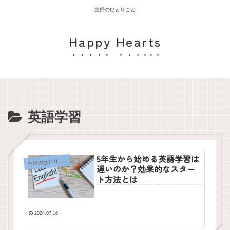
主婦のひとりごと
Happy Hearts
英語学習
5年生から始める英語学習は
主
婦のひとりごと
遅いのか？効果的なスター
ト方法とは
2024.07.16