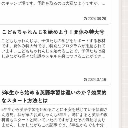
のキャンプ場です。予約を取るのは大変なようですが、チ
ェックインからチェックアウトまで1泊2日のリフレッシュ
キャンプをお伝えします～。
2024.08.26
こどもちゃれんじを始めよう！夏休み特大号
こどもちゃれんじは、子供たちの学びをサポートする教材
です。夏休み特大号では、特別なプログラムが用意されて
います。こどもちゃれんじを始めることで、子供たちは楽
しみながら様々な知識やスキルを身につけることができま
す。この記事では、こどもちゃれんじを始めるメリットや
特徴、どのように始めるかなどを解説します。夏休みの間
に子供たちの成長を促すために、ぜひこどもちゃれんじを
始めてみましょう！
2024.07.16
5年生から始める英語学習は遅いのか？効果的
なスタート方法とは
5年生から英語学習を始めることに不安を感じている親御さ
ん必見。我が家のお姉ちゃんも5年生。噂によると英語の教
科書もスタートと聞いていたのですがまだその気配はあり
ません。しかしながらこの記事では、5年生からでも十分に