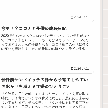
効果的な英語学習をスタート...
2024.07.16
今更！？コロナと子供の成長日記
2020年から始まったコロナパンデミック。長い年月が経っ
て【コロナ】というワードも、もはやもういいよ！ってな
ってますよね。私の子供たちも、コロナ禍での生活に多く
の変化を経験しました。幼稚園の休園やオンライン学習、
友達と直接会えない日々。そんな中で、子供たちはどのよ
うに成長し、適応していったのか。その過程を記録し、振
り返りながら皆さんと共有したいと思います！
2024.07.15
会計前サンドイッチの話から子育てしやすい
お出かけを考える主婦のひとりごと
『会計前に子供が触ってしまったサンドイッチを買い取る
時代』。子育てがワンオペ育児になると、思わぬ出来事が
ついて回ります。そんな中、小さなお子様を育てるママた
ちに向けて、子育てしやすいお出かけのアイデアを紹介し