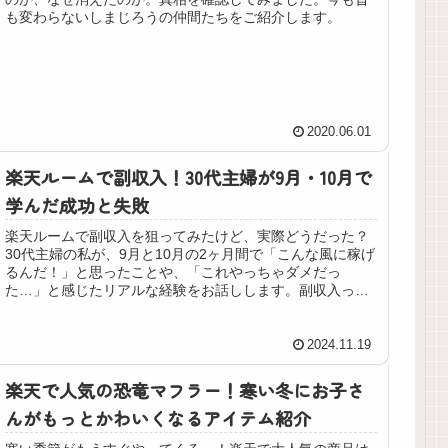
も変わらないしまじろうの仲間たちをご紹介します。
2020.06.01
楽天ルームで副収入！30代主婦が9月・10月で
学んだ成功と失敗
楽天ルームで副収入を狙ってみたけど、実際どうだった？
30代主婦の私が、9月と10月の2ヶ月間で「こんな風に稼げ
るんだ！」と思ったことや、「これやっちゃダメだっ
た…」と感じたリアルな経験をお話しします。副収入って
聞くとちょっと難しそうだけど、家事や育児の合間にでき
ることもあって意外と楽しかった！楽天ルームを始めてみ
たい人や、効率よく稼ぎたい人に役立つヒントがいっぱ
2024.11.19
い。ぜひ読んでみてくださいね！
楽天で人気の恐竜マフラー！寒い冬にお子さ
んがもっとかわいくなるアイテム紹介