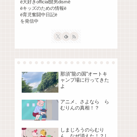
ё大好きofficial髭男dismё
ёキッズのための情報ё
ё育児奮闘中日記ё
を発信中
那須”龍の国”オートキ
ャンプ場に行ってきた
よ
アニメ、さよなら ら
むりんの真相！？
しまじろうのらむり
ん、なぜ消えた！？し