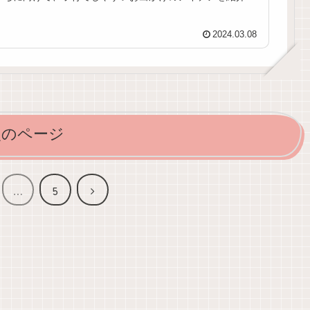
ます！遊びや学びが詰まった場所や、ワンオペでも気軽に
行けるスポットをご紹介。子供が触ってしまっても安心な
楽しい場所で、子育てストレスを軽減しましょう！
2024.03.08
次のページ
次
…
5
へ