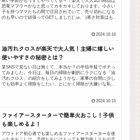
寒い季節がもうすぐやってくる～！楽天で大人気の商品は
恐竜マフラーかなと思ってカキカキしております。小さい
子を持つママたちの間で注目されていて、売り切れになる
のも早いので頑張ってGETしました(´;ω;｀)寒さ対策はもち
ろん、かわいくておしゃれなデザインで子供たちも大喜
び！恐竜の可愛いモチーフが、ただのマフラーをもっと楽
しくしてくれるよ～。通園やお出かけ時に、子供たちは自
2024.10.16
分から進んで身に着けてくれる。楽天で簡単に購入できる
ので、この冬のおしゃれアイテムとしてぜひチェックして
油汚れクロスが楽天で大人気！主婦に嬉しい
ください！
使いやすさの秘密とは？
某SNSで見ない日は無くて…本当か？の半信半疑でポチっ
てみました。今日は、毎日の掃除が劇的にラクになる「油
汚れクロス」の紹介をしてみようかな。家事の合間に少し
でも効率よく掃除をしたい。とにかく掃除が大嫌いな私。
特に、キッチンの油汚れは一番厄介な問題の一つなんで
す。すぐ落ちないし(´;ω;｀)というわけで、期待を込めてポ
チったこの油汚れクロスのレビューをしていきます！
2024.10.15
ファイアースターターで簡単火おこし！子供
も楽しめるよ！
アウトドア初心者でも楽しめるファイアースターターを使
った火おこしは、子供たちにはとっても魅力的！うちの子