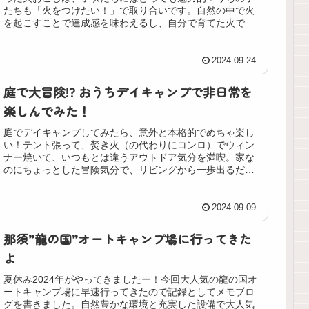
たちも「火をつけたい！」で取り合いです。自然の中で火
を起こすことで達成感を味わえるし、自分で育てた火でキ
ャンプやバーベキューが超楽しくなるよ。ファイアースタ
ーターの使い方や子供でも安全に楽しむコツを紹介しま
す。アウトドアの新しい楽しみ方を、ぜひお試ししてみて
2024.09.24
ね～
庭で大冒険!? おうちデイキャンプで非日常を
楽しんでみた！
庭でデイキャンプしてみたら、意外と本格的でめちゃ楽し
い！テント張って、焚き火（の代わりにコンロ）でウィン
ナー焼いて、いつもとは違うアウトドア気分を満喫。家な
のにちょっとした冒険気分で、リビングから一歩出るだけ
でこんなに楽しいなんて！手軽にできるおうちキャンプの
魅力をレポートします！
2024.09.09
那須”龍の国”オートキャンプ場に行ってきた
よ
夏休み2024年がやってきましたー！今回大人気の龍の国オ
ートキャンプ場に早速行ってきたので記録としてメモブロ
グを書きました。自然豊かな環境と充実した設備で大人気